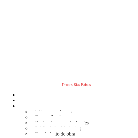
Drones Rías Baixas
Inicio
Sobre nosotros
Servicios - Drones
Vídeos con drones
Fotografía aérea
Producciones audiovisuales
Publicidad – Marketing
Seguimiento de obra