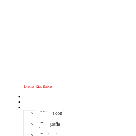
Drones Rías Baixas
Inicio
Sobre nosotros
Servicios - Drones
Vídeos con
drones
Fotografía
aérea
Producciones