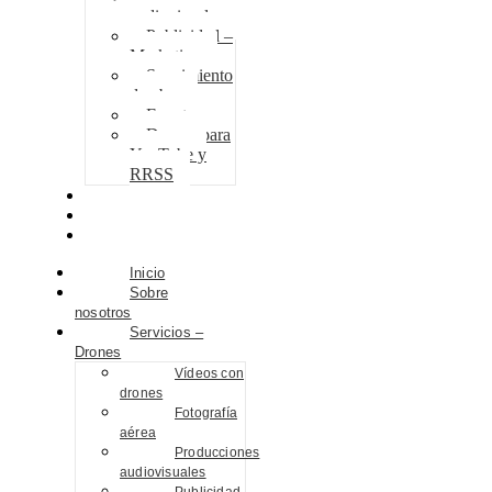
audiovisuales
Publicidad –
Marketing
Seguimiento
de obra
Eventos
Drones para
YouTube y
RRSS
Proyectos
Contacto
Blog
Inicio
Sobre
nosotros
Servicios –
Drones
Vídeos con
drones
Fotografía
aérea
Producciones
audiovisuales