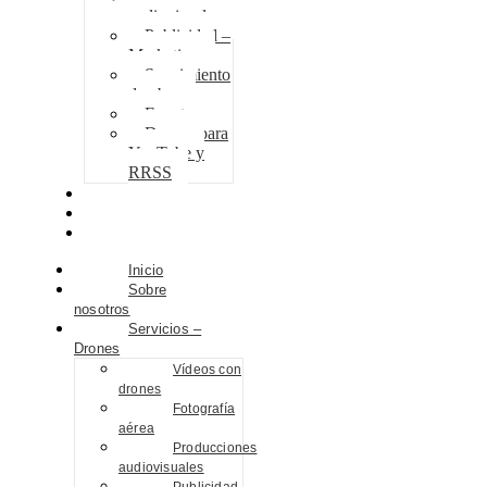
audiovisuales
Publicidad –
Marketing
Seguimiento
de obra
Eventos
Drones para
YouTube y
RRSS
Proyectos
Contacto
Blog
Inicio
Sobre
nosotros
Servicios –
Drones
Vídeos con
drones
Fotografía
aérea
Producciones
audiovisuales