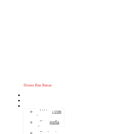
Drones Rías Baixas
Inicio
Sobre nosotros
Servicios - Drones
Vídeos con
drones
Fotografía
aérea
Producciones