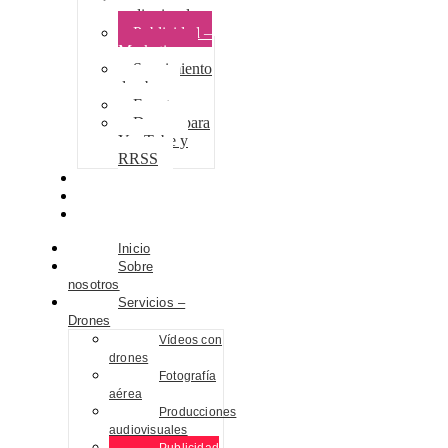
audiovisuales
Publicidad –
Marketing
Seguimiento
de obra
Eventos
Drones para
YouTube y
RRSS
Proyectos
Contacto
Blog
Inicio
Sobre
nosotros
Servicios –
Drones
Vídeos con
drones
Fotografía
aérea
Producciones
audiovisuales