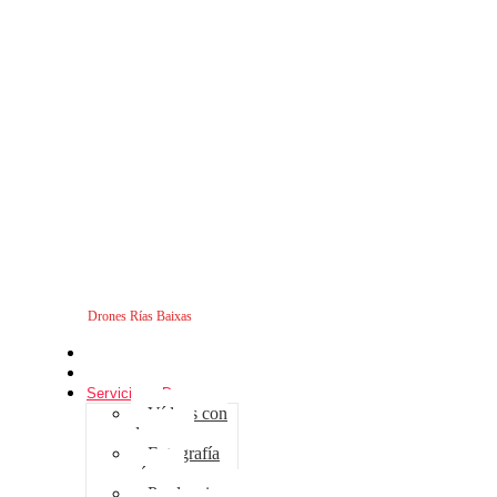
Drones Rías Baixas
Inicio
Sobre nosotros
Servicios - Drones
Vídeos con
drones
Fotografía
aérea
Producciones