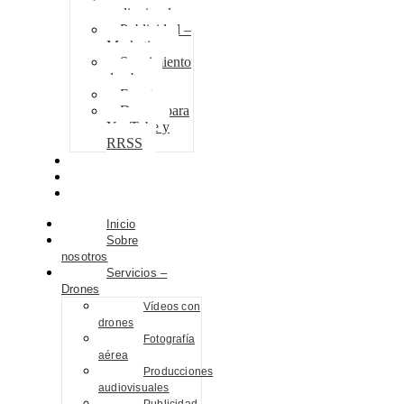
audiovisuales
Publicidad –
Marketing
Seguimiento
de obra
Eventos
Drones para
YouTube y
RRSS
Proyectos
Contacto
Blog
Inicio
Sobre
nosotros
Servicios –
Drones
Vídeos con
drones
Fotografía
aérea
Producciones
audiovisuales