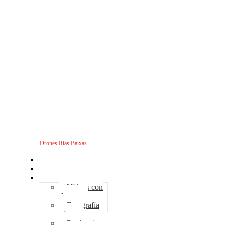
Drones Rías Baixas
Inicio
Sobre nosotros
Servicios - Drones
Vídeos con
drones
Fotografía
aérea
Producciones