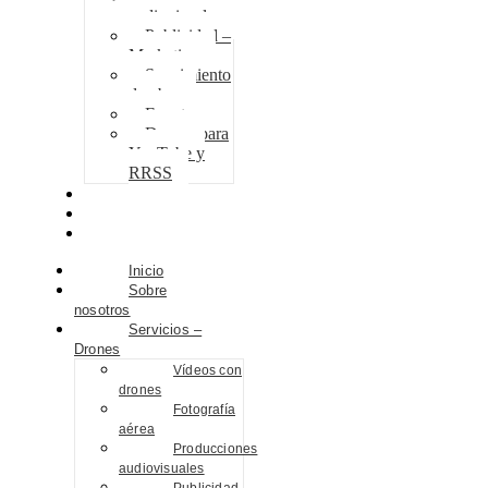
audiovisuales
Publicidad –
Marketing
Seguimiento
de obra
Eventos
Drones para
YouTube y
RRSS
Proyectos
Contacto
Blog
Inicio
Sobre
nosotros
Servicios –
Drones
Vídeos con
drones
Fotografía
aérea
Producciones
audiovisuales