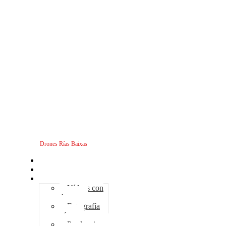
Drones Rías Baixas
Inicio
Sobre nosotros
Servicios - Drones
Vídeos con
drones
Fotografía
aérea
Producciones