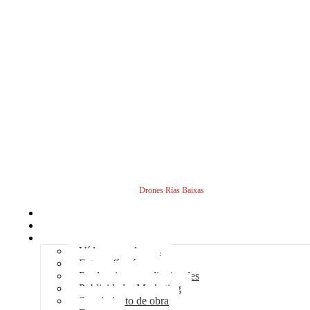
Drones Rías Baixas
Inicio
Sobre nosotros
Servicios - Drones
Vídeos con drones
Fotografía aérea
Producciones audiovisuales
Publicidad – Marketing
Seguimiento de obra