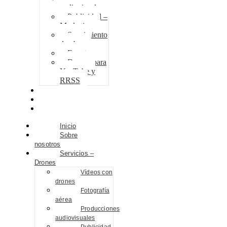
audiovisuales
Publicidad –
Marketing
Seguimiento
de obra
Eventos
Drones para
YouTube y
RRSS
Proyectos
Contacto
Blog
Inicio
Sobre
nosotros
Servicios –
Drones
Vídeos con
drones
Fotografía
aérea
Producciones
audiovisuales