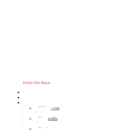
Drones Rías Baixas
Inicio
Sobre nosotros
Servicios - Drones
Vídeos con
drones
Fotografía
aérea
Producciones