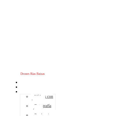
Drones Rías Baixas
Inicio
Sobre nosotros
Servicios - Drones
Vídeos con
drones
Fotografía
aérea
Producciones