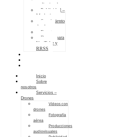
audiovisuales
Publicidad –
Marketing
Seguimiento
de obra
Eventos
Drones para
YouTube y
RRSS
Proyectos
Contacto
Blog
Inicio
Sobre
nosotros
Servicios –
Drones
Vídeos con
drones
Fotografía
aérea
Producciones
audiovisuales