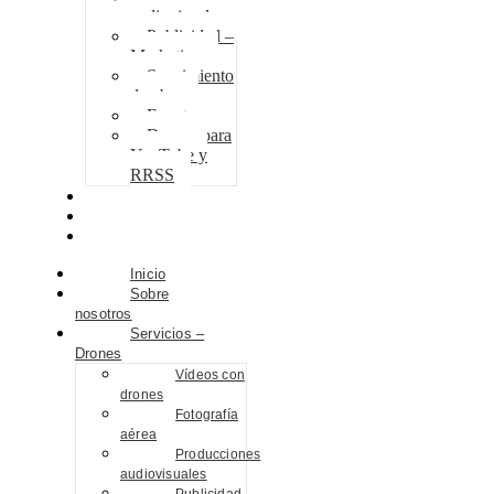
audiovisuales
Publicidad –
Marketing
Seguimiento
de obra
Eventos
Drones para
YouTube y
RRSS
Proyectos
Contacto
Blog
Inicio
Sobre
nosotros
Servicios –
Drones
Vídeos con
drones
Fotografía
aérea
Producciones
audiovisuales