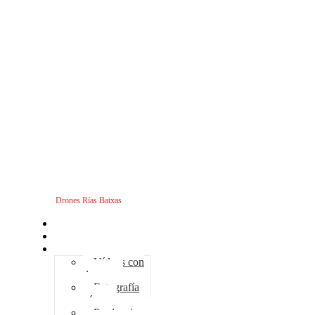
Drones Rías Baixas
Inicio
Sobre nosotros
Servicios - Drones
Vídeos con
drones
Fotografía
aérea
Producciones