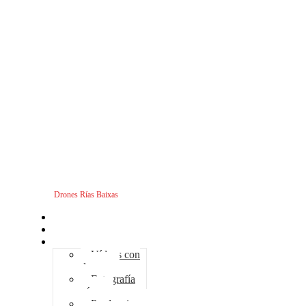
Drones Rías Baixas
Inicio
Sobre nosotros
Servicios - Drones
Vídeos con
drones
Fotografía
aérea
Producciones