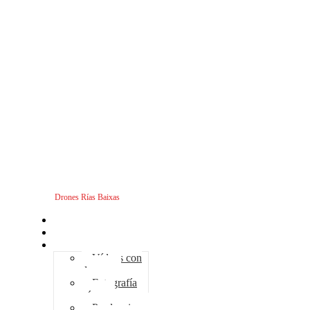
Drones Rías Baixas
Inicio
Sobre nosotros
Servicios - Drones
Vídeos con
drones
Fotografía
aérea
Producciones