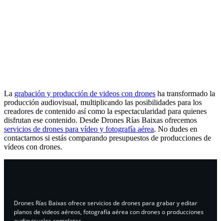
La
grabación y producción de videos con drones
ha transformado la
producción audiovisual, multiplicando las posibilidades para los
creadores de contenido así como la espectacularidad para quienes
disfrutan ese contenido. Desde Drones Rías Baixas ofrecemos
servicios de drones para vídeo y fotografía aérea
. No dudes en
contactarnos si estás comparando presupuestos de producciones de
vídeos con drones.
Drones Rías Baixas ofrece servicios de drones para grabar y editar
planos de videos aéreos, fotografía aérea con drones o producciones
audiovisuales completas.