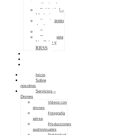
audiovisuales
Publicidad –
Marketing
Seguimiento
de obra
Eventos
Drones para
YouTube y
RRSS
Proyectos
Contacto
Blog
Inicio
Sobre
nosotros
Servicios –
Drones
Vídeos con
drones
Fotografía
aérea
Producciones
audiovisuales