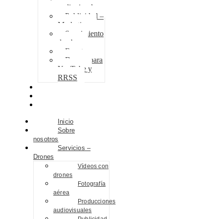
audiovisuales
Publicidad –
Marketing
Seguimiento
de obra
Eventos
Drones para
YouTube y
RRSS
Proyectos
Contacto
Blog
Inicio
Sobre
nosotros
Servicios –
Drones
Vídeos con
drones
Fotografía
aérea
Producciones
audiovisuales