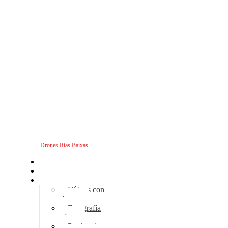
Drones Rías Baixas
Inicio
Sobre nosotros
Servicios - Drones
Vídeos con
drones
Fotografía
aérea
Producciones