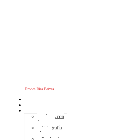
Drones Rías Baixas
Inicio
Sobre nosotros
Servicios - Drones
Vídeos con
drones
Fotografía
aérea
Producciones