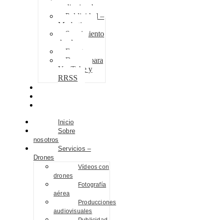
audiovisuales
Publicidad –
Marketing
Seguimiento
de obra
Eventos
Drones para
YouTube y
RRSS
Proyectos
Contacto
Blog
Inicio
Sobre
nosotros
Servicios –
Drones
Vídeos con
drones
Fotografía
aérea
Producciones
audiovisuales