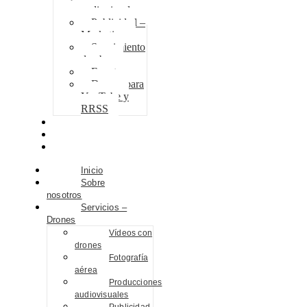
audiovisuales
Publicidad –
Marketing
Seguimiento
de obra
Eventos
Drones para
YouTube y
RRSS
Proyectos
Contacto
Blog
Inicio
Sobre
nosotros
Servicios –
Drones
Vídeos con
drones
Fotografía
aérea
Producciones
audiovisuales