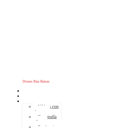
Drones Rías Baixas
Inicio
Sobre nosotros
Servicios - Drones
Vídeos con
drones
Fotografía
aérea
Producciones