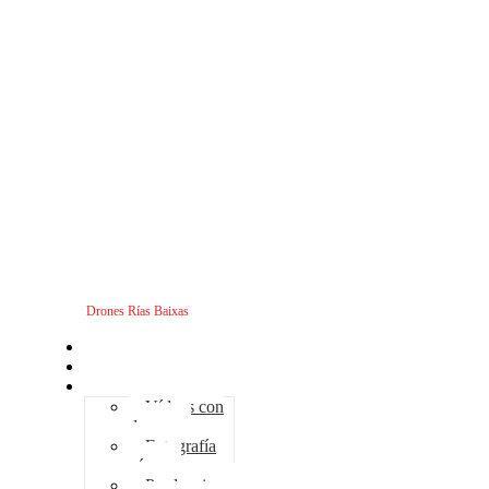
Drones Rías Baixas
Inicio
Sobre nosotros
Servicios - Drones
Vídeos con
drones
Fotografía
aérea
Producciones