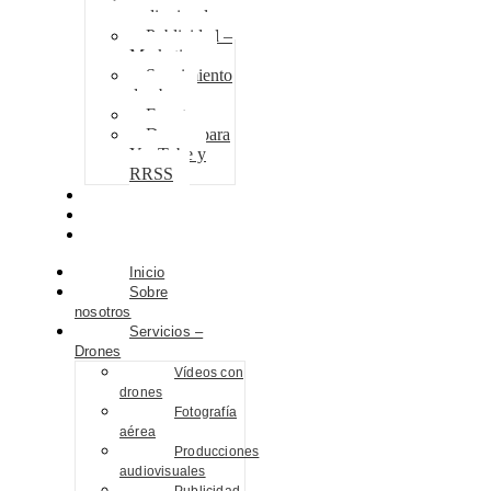
audiovisuales
Publicidad –
Marketing
Seguimiento
de obra
Eventos
Drones para
YouTube y
RRSS
Proyectos
Contacto
Blog
Inicio
Sobre
nosotros
Servicios –
Drones
Vídeos con
drones
Fotografía
aérea
Producciones
audiovisuales