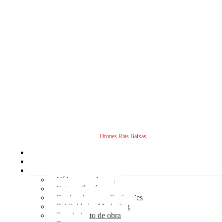
Drones Rías Baixas
Inicio
Sobre nosotros
Servicios - Drones
Vídeos con drones
Fotografía aérea
Producciones audiovisuales
Publicidad – Marketing
Seguimiento de obra