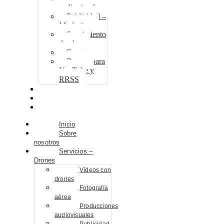
audiovisuales
Publicidad –
Marketing
Seguimiento
de obra
Eventos
Drones para
YouTube y
RRSS
Proyectos
Contacto
Blog
Inicio
Sobre
nosotros
Servicios –
Drones
Vídeos con
drones
Fotografía
aérea
Producciones
audiovisuales