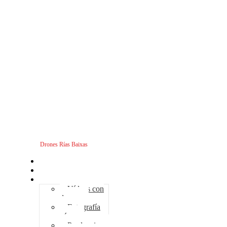
Drones Rías Baixas
Inicio
Sobre nosotros
Servicios - Drones
Vídeos con
drones
Fotografía
aérea
Producciones