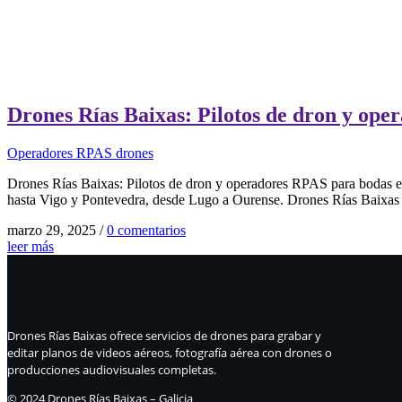
Drones Rías Baixas: Pilotos de dron y ope
Operadores RPAS drones
Drones Rías Baixas: Pilotos de dron y operadores RPAS para bodas e
hasta Vigo y Pontevedra, desde Lugo a Ourense. Drones Rías Baixas 
marzo 29, 2025
/
0 comentarios
leer más
Drones Rías Baixas ofrece servicios de drones para grabar y
editar planos de videos aéreos, fotografía aérea con drones o
producciones audiovisuales completas.
© 2024 Drones Rías Baixas – Galicia