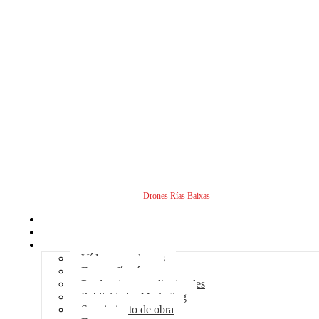
Drones Rías Baixas
Inicio
Sobre nosotros
Servicios - Drones
Vídeos con drones
Fotografía aérea
Producciones audiovisuales
Publicidad – Marketing
Seguimiento de obra