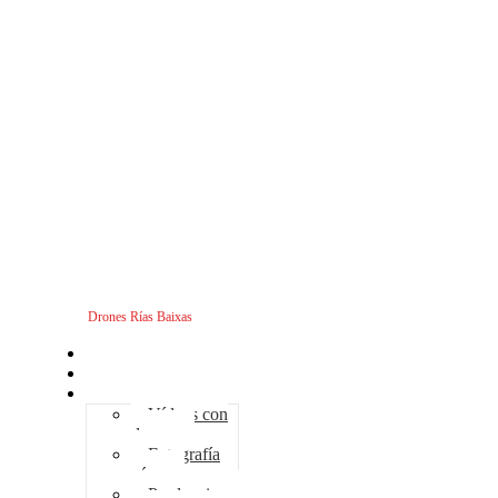
Drones Rías Baixas
Inicio
Sobre nosotros
Servicios - Drones
Vídeos con
drones
Fotografía
aérea
Producciones