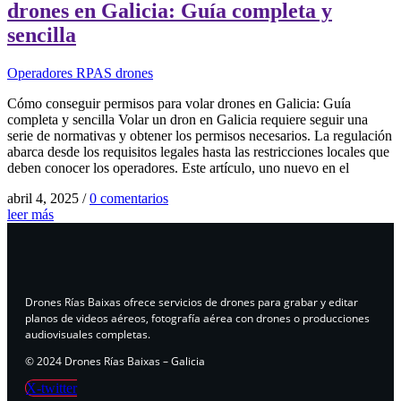
drones en Galicia: Guía completa y
sencilla
Operadores RPAS drones
Cómo conseguir permisos para volar drones en Galicia: Guía
completa y sencilla Volar un dron en Galicia requiere seguir una
serie de normativas y obtener los permisos necesarios. La regulación
abarca desde los requisitos legales hasta las restricciones locales que
deben conocer los operadores. Este artículo, uno nuevo en el
abril 4, 2025
/
0 comentarios
leer más
Drones Rías Baixas ofrece servicios de drones para grabar y editar
planos de videos aéreos, fotografía aérea con drones o producciones
audiovisuales completas.
© 2024 Drones Rías Baixas – Galicia
X-twitter