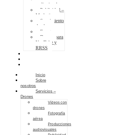
audiovisuales
Publicidad –
Marketing
Seguimiento
de obra
Eventos
Drones para
YouTube y
RRSS
Proyectos
Contacto
Blog
Inicio
Sobre
nosotros
Servicios –
Drones
Vídeos con
drones
Fotografía
aérea
Producciones
audiovisuales