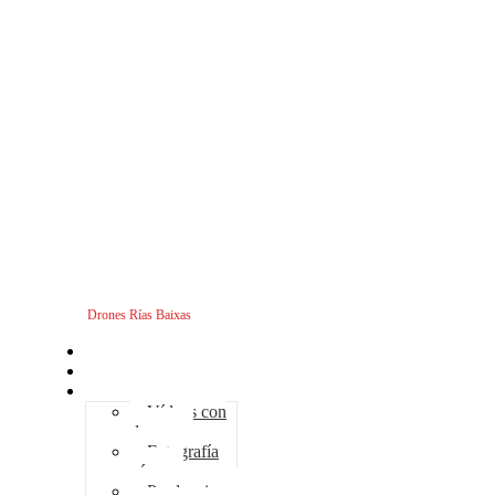
Drones Rías Baixas
Inicio
Sobre nosotros
Servicios - Drones
Vídeos con
drones
Fotografía
aérea
Producciones