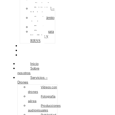
audiovisuales
Publicidad –
Marketing
Seguimiento
de obra
Eventos
Drones para
YouTube y
RRSS
Proyectos
Contacto
Blog
Inicio
Sobre
nosotros
Servicios –
Drones
Vídeos con
drones
Fotografía
aérea
Producciones
audiovisuales