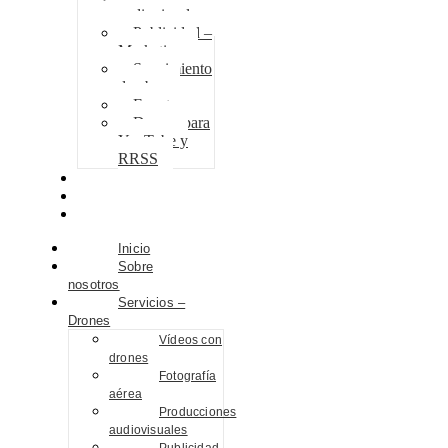
audiovisuales
Publicidad –
Marketing
Seguimiento
de obra
Eventos
Drones para
YouTube y
RRSS
Proyectos
Contacto
Blog
Inicio
Sobre
nosotros
Servicios –
Drones
Vídeos con
drones
Fotografía
aérea
Producciones
audiovisuales