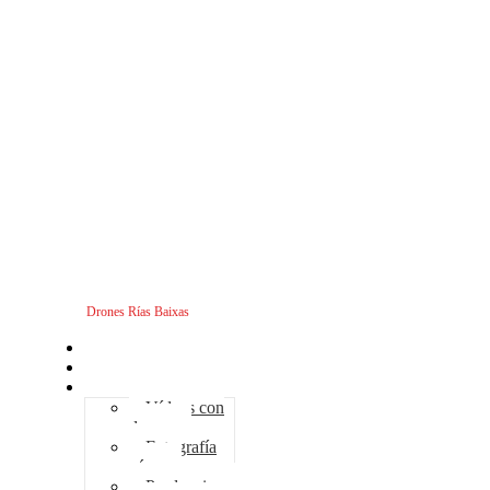
Drones Rías Baixas
Inicio
Sobre nosotros
Servicios - Drones
Vídeos con
drones
Fotografía
aérea
Producciones