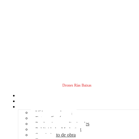
Drones Rías Baixas
Inicio
Sobre nosotros
Servicios - Drones
Vídeos con drones
Fotografía aérea
Producciones audiovisuales
Publicidad – Marketing
Seguimiento de obra