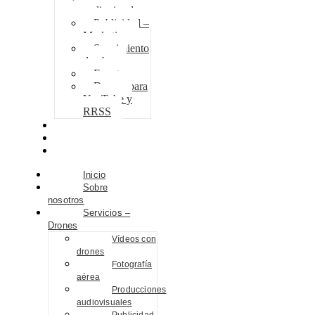
audiovisuales
Publicidad –
Marketing
Seguimiento
de obra
Eventos
Drones para
YouTube y
RRSS
Proyectos
Contacto
Blog
Inicio
Sobre
nosotros
Servicios –
Drones
Vídeos con
drones
Fotografía
aérea
Producciones
audiovisuales