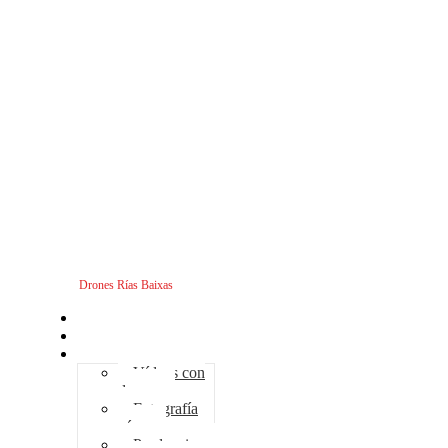
Drones Rías Baixas
Inicio
Sobre nosotros
Servicios - Drones
Vídeos con
drones
Fotografía
aérea
Producciones