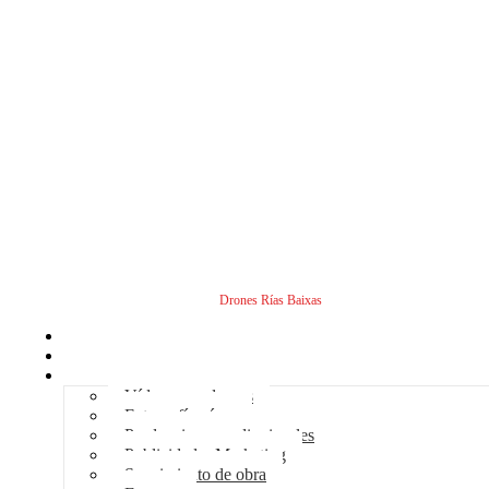
Drones Rías Baixas
Inicio
Sobre nosotros
Servicios - Drones
Vídeos con drones
Fotografía aérea
Producciones audiovisuales
Publicidad – Marketing
Seguimiento de obra