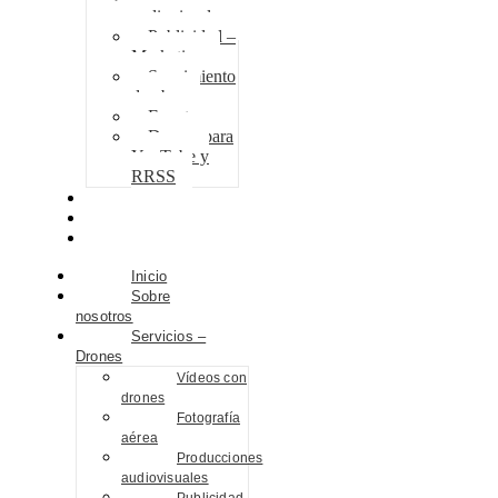
audiovisuales
Publicidad –
Marketing
Seguimiento
de obra
Eventos
Drones para
YouTube y
RRSS
Proyectos
Contacto
Blog
Inicio
Sobre
nosotros
Servicios –
Drones
Vídeos con
drones
Fotografía
aérea
Producciones
audiovisuales