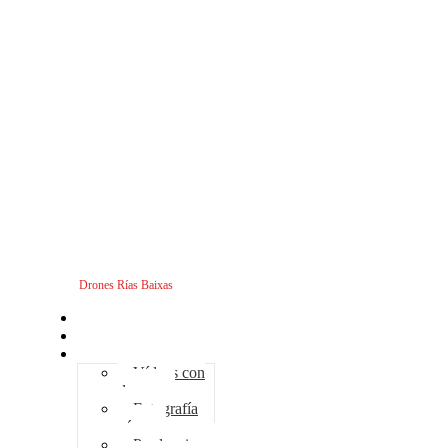
Drones Rías Baixas
Inicio
Sobre nosotros
Servicios - Drones
Vídeos con
drones
Fotografía
aérea
Producciones