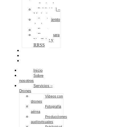
audiovisuales
Publicidad –
Marketing
Seguimiento
de obra
Eventos
Drones para
YouTube y
RRSS
Proyectos
Contacto
Blog
Inicio
Sobre
nosotros
Servicios –
Drones
Vídeos con
drones
Fotografía
aérea
Producciones
audiovisuales