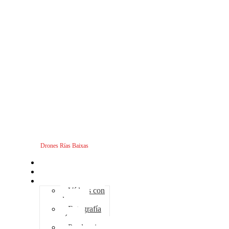
Drones Rías Baixas
Inicio
Sobre nosotros
Servicios - Drones
Vídeos con
drones
Fotografía
aérea
Producciones