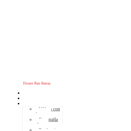
Drones Rías Baixas
Inicio
Sobre nosotros
Servicios - Drones
Vídeos con
drones
Fotografía
aérea
Producciones