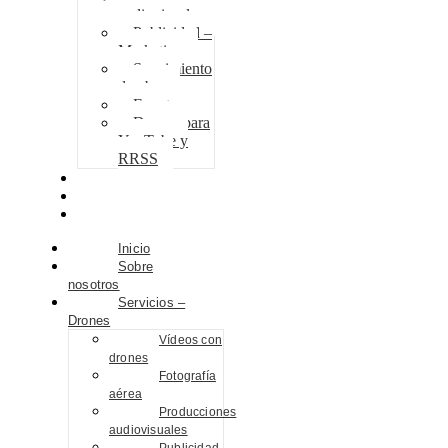
audiovisuales
Publicidad –
Marketing
Seguimiento
de obra
Eventos
Drones para
YouTube y
RRSS
Proyectos
Contacto
Blog
Inicio
Sobre
nosotros
Servicios –
Drones
Vídeos con
drones
Fotografía
aérea
Producciones
audiovisuales