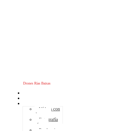
Drones Rías Baixas
Inicio
Sobre nosotros
Servicios - Drones
Vídeos con
drones
Fotografía
aérea
Producciones