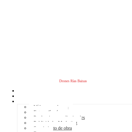
Drones Rías Baixas
Inicio
Sobre nosotros
Servicios - Drones
Vídeos con drones
Fotografía aérea
Producciones audiovisuales
Publicidad – Marketing
Seguimiento de obra