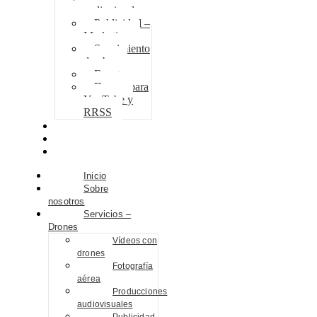
audiovisuales
Publicidad –
Marketing
Seguimiento
de obra
Eventos
Drones para
YouTube y
RRSS
Proyectos
Contacto
Blog
Inicio
Sobre
nosotros
Servicios –
Drones
Vídeos con
drones
Fotografía
aérea
Producciones
audiovisuales