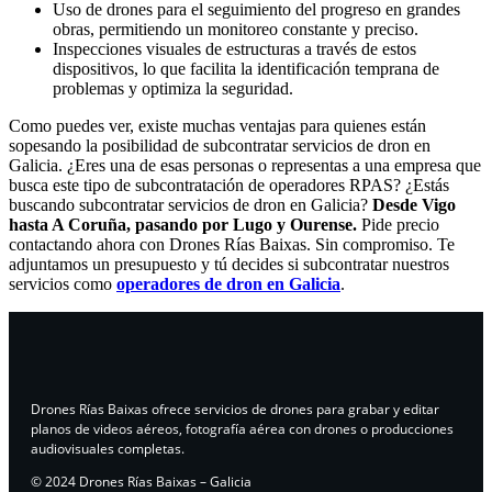
Uso de drones para el seguimiento del progreso en grandes
obras, permitiendo un monitoreo constante y preciso.
Inspecciones visuales de estructuras a través de estos
dispositivos, lo que facilita la identificación temprana de
problemas y optimiza la seguridad.
Como puedes ver, existe muchas ventajas para quienes están
sopesando la posibilidad de subcontratar servicios de dron en
Galicia. ¿Eres una de esas personas o representas a una empresa que
busca este tipo de subcontratación de operadores RPAS? ¿Estás
buscando subcontratar servicios de dron en Galicia?
Desde Vigo
hasta A Coruña, pasando por Lugo y Ourense.
Pide precio
contactando ahora con Drones Rías Baixas. Sin compromiso. Te
adjuntamos un presupuesto y tú decides si subcontratar nuestros
servicios como
operadores de dron en Galicia
.
Drones Rías Baixas ofrece servicios de drones para grabar y editar
planos de videos aéreos, fotografía aérea con drones o producciones
audiovisuales completas.
© 2024 Drones Rías Baixas – Galicia