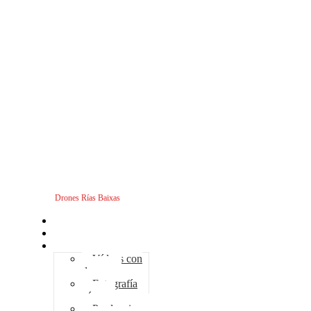
Drones Rías Baixas
Inicio
Sobre nosotros
Servicios - Drones
Vídeos con
drones
Fotografía
aérea
Producciones