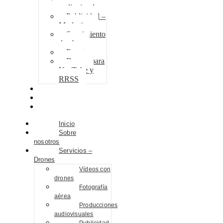
audiovisuales
Publicidad –
Marketing
Seguimiento
de obra
Eventos
Drones para
YouTube y
RRSS
Proyectos
Contacto
Blog
Inicio
Sobre
nosotros
Servicios –
Drones
Vídeos con
drones
Fotografía
aérea
Producciones
audiovisuales