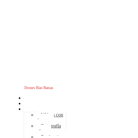
Drones Rías Baixas
Inicio
Sobre nosotros
Servicios - Drones
Vídeos con
drones
Fotografía
aérea
Producciones