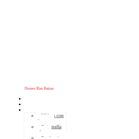
Drones Rías Baixas
Inicio
Sobre nosotros
Servicios - Drones
Vídeos con
drones
Fotografía
aérea
Producciones