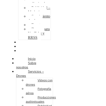
audiovisuales
Publicidad –
Marketing
Seguimiento
de obra
Eventos
Drones para
YouTube y
RRSS
Proyectos
Contacto
Blog
Inicio
Sobre
nosotros
Servicios –
Drones
Vídeos con
drones
Fotografía
aérea
Producciones
audiovisuales