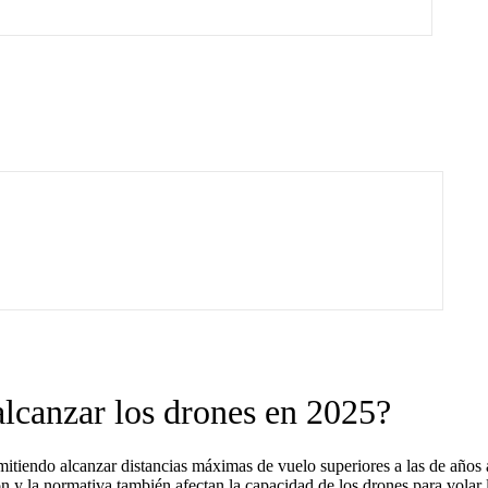
lcanzar los drones en 2025?
itiendo alcanzar distancias máximas de vuelo superiores a las de años a
ón y la normativa también afectan la capacidad de los drones para volar 