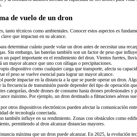
.
ima de vuelo de un dron
res, tanto técnicos como ambientales. Conocer estos aspectos es fundam
s clave que impactan en su alcance.
 para determinar cuánto puede volar un dron antes de necesitar una rec
as. Sin embargo, las baterías también son un factor de peso que influye 
un papel importante en el rendimiento del dron. Vientos fuertes, lluvi
rá un mayor alcance que uno con ráfagas o precipitaciones.
ropio dispositivo como cualquier carga que transporte, afecta su capac
zar el peso se vuelve esencial para lograr un mayor alcance.
ol puede impactar en la distancia a la que se puede operar un dron. Alg
de la frecuencia de transmisión puede depender del tipo de operación que
tes categorías, desde drones de consumo hasta drones profesionales y pa
lcance máximo. Por ejemplo, un dron destinado a filmaciones aéreas suel
por otros dispositivos electrónicos pueden afectar la comunicación entre
sidad de tecnología conectada.
 también influye en su rendimiento. Zonas con obstáculos como edificios
iento, permitiendo al dron alcanzar distancias mayores.
istancia máxima que un dron puede alcanzar. En 2025, la evolución tecn