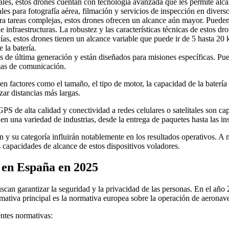
les, estos drones cuentan con tecnología avanzada que les permite alcan
les para fotografía aérea, filmación y servicios de inspección en diverso
ra tareas complejas, estos drones ofrecen un alcance aún mayor. Pueden
e infraestructuras. La robustez y las características técnicas de estos d
as, estos drones tienen un alcance variable que puede ir de 5 hasta 20 
 la batería.
 de última generación y están diseñados para misiones específicas. Pued
emas de comunicación.
en factores como el tamaño, el tipo de motor, la capacidad de la batería
ar distancias más largas.
S de alta calidad y conectividad a redes celulares o satelitales son cap
en una variedad de industrias, desde la entrega de paquetes hasta las ins
n y su categoría influirán notablemente en los resultados operativos. A
capacidades de alcance de estos dispositivos voladores.
 en España en 2025
scan garantizar la seguridad y la privacidad de las personas. En el año
rmativa principal es la normativa europea sobre la operación de aeronav
entes normativas: