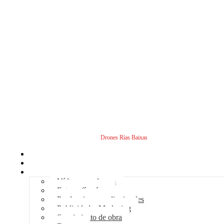
Drones Rías Baixas
Inicio
Sobre nosotros
Servicios - Drones
Vídeos con drones
Fotografía aérea
Producciones audiovisuales
Publicidad – Marketing
Seguimiento de obra