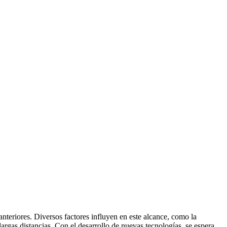
nteriores. Diversos factores influyen en este alcance, como la
largas distancias. Con el desarrollo de nuevas tecnologías, se espera