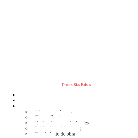
Drones Rías Baixas
Inicio
Sobre nosotros
Servicios - Drones
Vídeos con drones
Fotografía aérea
Producciones audiovisuales
Publicidad – Marketing
Seguimiento de obra