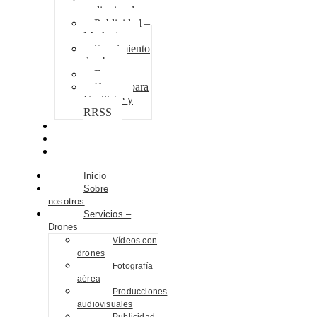
audiovisuales
Publicidad –
Marketing
Seguimiento
de obra
Eventos
Drones para
YouTube y
RRSS
Proyectos
Contacto
Blog
Inicio
Sobre
nosotros
Servicios –
Drones
Vídeos con
drones
Fotografía
aérea
Producciones
audiovisuales