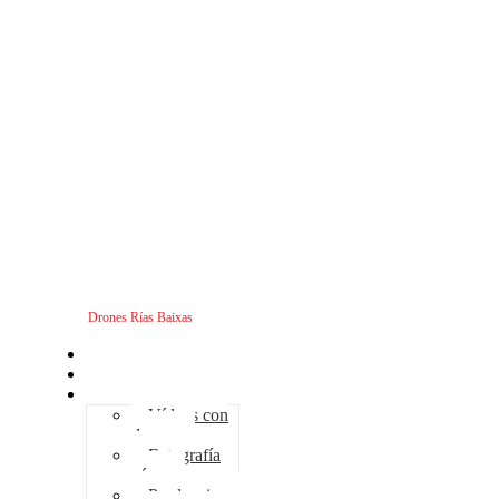
Drones Rías Baixas
Inicio
Sobre nosotros
Servicios - Drones
Vídeos con
drones
Fotografía
aérea
Producciones