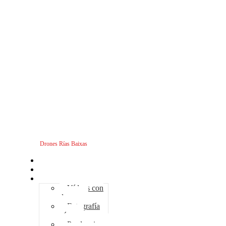
Drones Rías Baixas
Inicio
Sobre nosotros
Servicios - Drones
Vídeos con
drones
Fotografía
aérea
Producciones