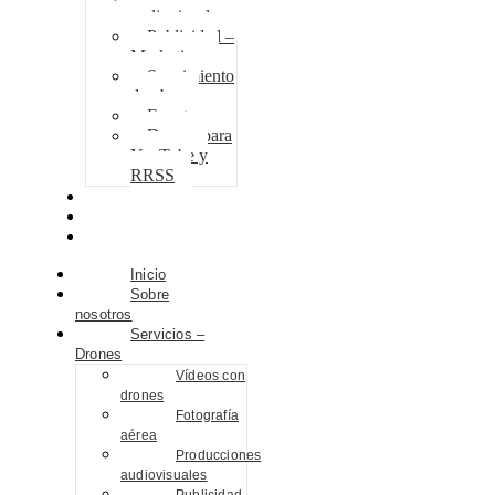
audiovisuales
Publicidad –
Marketing
Seguimiento
de obra
Eventos
Drones para
YouTube y
RRSS
Proyectos
Contacto
Blog
Inicio
Sobre
nosotros
Servicios –
Drones
Vídeos con
drones
Fotografía
aérea
Producciones
audiovisuales