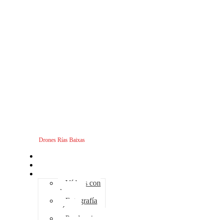
Drones Rías Baixas
Inicio
Sobre nosotros
Servicios - Drones
Vídeos con
drones
Fotografía
aérea
Producciones