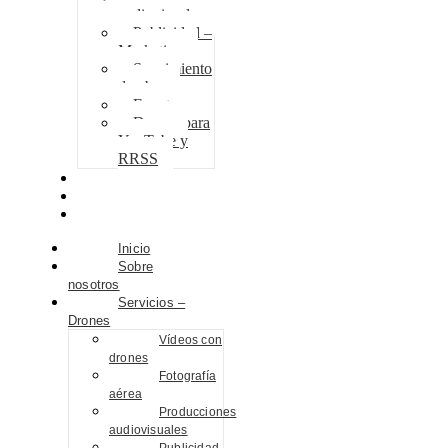
audiovisuales
Publicidad –
Marketing
Seguimiento
de obra
Eventos
Drones para
YouTube y
RRSS
Proyectos
Contacto
Blog
Inicio
Sobre
nosotros
Servicios –
Drones
Vídeos con
drones
Fotografía
aérea
Producciones
audiovisuales