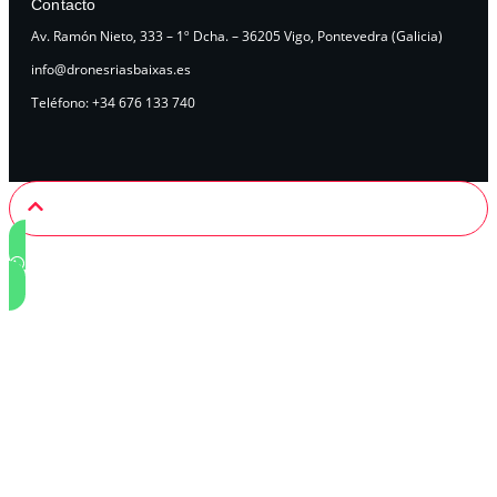
Contacto
Av. Ramón Nieto, 333 – 1º Dcha. – 36205 Vigo, Pontevedra (Galicia)
info@dronesriasbaixas.es
Teléfono: +34 676 133 740