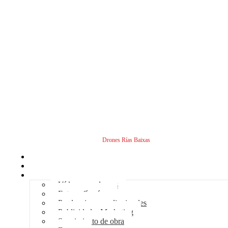
Drones Rías Baixas
Inicio
Sobre nosotros
Servicios - Drones
Vídeos con drones
Fotografía aérea
Producciones audiovisuales
Publicidad – Marketing
Seguimiento de obra